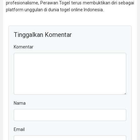
profesionalisme, Perawan Togel terus membuktikan diri sebagai
platform unggulan di dunia togel online Indonesia.
Tinggalkan Komentar
Komentar
Nama
Email