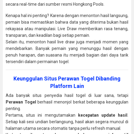
secara real-time dari sumber resmi Hongkong Pools.
Kenapa hal ini penting? Karena dengan menonton hasil langsung,
pemain bisa memastikan bahwa data yang diterima bukan hasil
rekayasa atau manipulasi. Live Draw memberikan rasa tenang,
transparan, dan keadilan bagi setiap pemain.
Selain itu, menonton hasil live draw juga menjadi momen yang
mendebarkan. Banyak pemain yang menunggu hasil dengan
penuh harapan, dan suasana itu menjadi bagian dari daya tarik
tersendiri dalam permainan togel.
Keunggulan Situs Perawan Togel Dibanding
Platform Lain
Ada banyak situs penyedia hasil togel di luar sana, tetapi
Perawan Togel
berhasil menonjol berkat beberapa keunggulan
penting.
Pertama, situs ini mengutamakan
kecepatan update hasil
.
Setiap kali sesi undian berlangsung, hasil akan segera muncul di
halaman utama secara otomatis tanpa perlu refresh manual.