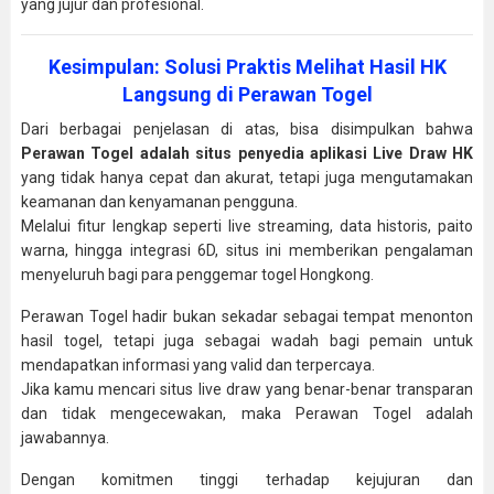
yang jujur dan profesional.
Kesimpulan: Solusi Praktis Melihat Hasil HK
Langsung di Perawan Togel
Dari berbagai penjelasan di atas, bisa disimpulkan bahwa
Perawan Togel adalah situs penyedia aplikasi Live Draw HK
yang tidak hanya cepat dan akurat, tetapi juga mengutamakan
keamanan dan kenyamanan pengguna.
Melalui fitur lengkap seperti live streaming, data historis, paito
warna, hingga integrasi 6D, situs ini memberikan pengalaman
menyeluruh bagi para penggemar togel Hongkong.
Perawan Togel hadir bukan sekadar sebagai tempat menonton
hasil togel, tetapi juga sebagai wadah bagi pemain untuk
mendapatkan informasi yang valid dan terpercaya.
Jika kamu mencari situs live draw yang benar-benar transparan
dan tidak mengecewakan, maka Perawan Togel adalah
jawabannya.
Dengan komitmen tinggi terhadap kejujuran dan