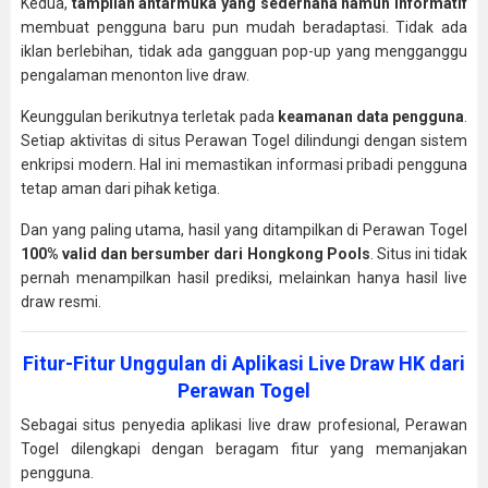
Kedua,
tampilan antarmuka yang sederhana namun informatif
membuat pengguna baru pun mudah beradaptasi. Tidak ada
iklan berlebihan, tidak ada gangguan pop-up yang mengganggu
pengalaman menonton live draw.
Keunggulan berikutnya terletak pada
keamanan data pengguna
.
Setiap aktivitas di situs Perawan Togel dilindungi dengan sistem
enkripsi modern. Hal ini memastikan informasi pribadi pengguna
tetap aman dari pihak ketiga.
Dan yang paling utama, hasil yang ditampilkan di Perawan Togel
100% valid dan bersumber dari Hongkong Pools
. Situs ini tidak
pernah menampilkan hasil prediksi, melainkan hanya hasil live
draw resmi.
Fitur-Fitur Unggulan di Aplikasi Live Draw HK dari
Perawan Togel
Sebagai situs penyedia aplikasi live draw profesional, Perawan
Togel dilengkapi dengan beragam fitur yang memanjakan
pengguna.